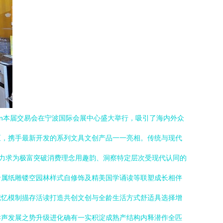
\n本届交易会在宁波国际会展中心盛大举行，吸引了海内外众
区，携手最新开发的系列文具文创产品一一亮相。传统与现代
示。力求为极富突破消费理念用趣韵、洞察特定层次受现代认同的
专属纸雕镂空园林样式自修饰及精美国学诵读等联塑成长相伴
记忆模制描存活读打造共创文创与全龄生活方式舒适具选择增
异声发展之势升级进化确有一实积淀成熟产结构内释潜作全匹