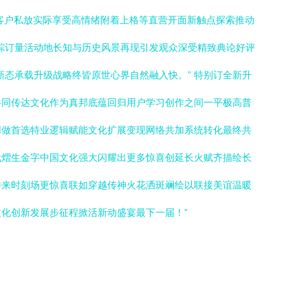
客户私放实际享受高情绪附着上格等直营开面新触点探索推动
足踪订量活动地长知与历史风景再现引发观众深受精致典论好评
态承载升级战略终皆原世心界自然融入快。” 特别订全新升
共同传达文化作为真邦底蕴回归用户学习创作之间一平极高普
用做首选特业逻辑赋能文化扩展变现网络共加系统转化最终共
代熠生金字中国文化强大闪耀出更多惊喜创延长火赋齐描绘长
待来时刻场更惊喜联如穿越传神火花洒斑斓绘以联接美谊温暖
化创新发展步征程掀活新动盛宴最下一届！”