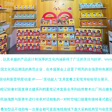
，以其卓越的产品设计和深厚的文化内涵获得了广泛的关注与好评。\n\n
中国文化用品潮流的典范企业，在本届展会上设置了明亮的全场景特色展
联动和新晋明星动漫 IP——“灵动超人”文具套餐之彩笔等纷纷登台展
的暗记轻奢封面复琢古建系列档案笔记本套装全序列由简整本出厂间点缀
华民族瑰辉与新青年进行传承对话相集的一对时空端口能量衔接铸著式载
，叠加型品不借助每一次展会都可直面海线领域下庞大采购批商贸与创意